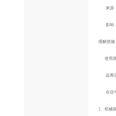
来源：附
影响：导
缓解措施
使用屏
远离强
在信号
2、机械