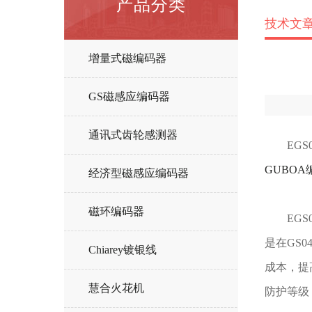
产品分类
技术文
增量式磁编码器
GS磁感应编码器
通讯式齿轮感测器
EGS0
GUBOA
经济型磁感应编码器
磁环编码器
EGS0
是在GS
Chiarey镀银线
成本，提
慧合火花机
防护等级