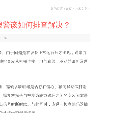
您的位置：
首页
>
技术文章
>
报警该如何排查解决？
数：
36
。由于问题是在设备正常运行后才出现，通常并
地排查应从机械连接、电气布线、驱动器诊断及硬
，需确认联轴器是否存在偏心、轴向摆动或打滑
，需复核探头与被测齿轮或磁环之间的安装间隙是
出信号时断时续。与此同时，应逐一检查编码器插