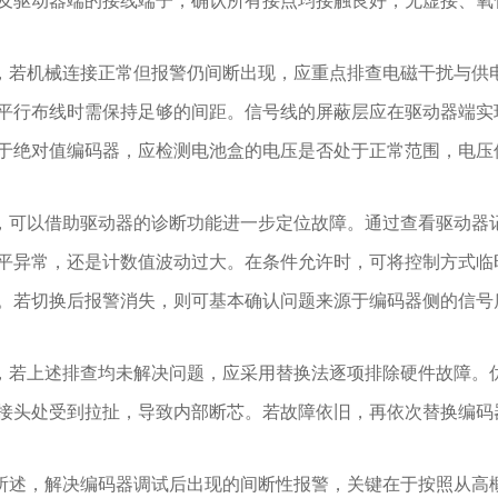
及驱动器端的接线端子，确认所有接点均接触良好，无虚接、氧
机械连接正常但报警仍间断出现，应重点排查电磁干扰与供电
平行布线时需保持足够的间距。信号线的屏蔽层应在驱动器端实现
于绝对值编码器，应检测电池盒的电压是否处于正常范围，电压
以借助驱动器的诊断功能进一步定位故障。通过查看驱动器记
平异常，还是计数值波动过大。在条件允许时，可将控制方式临时
。若切换后报警消失，则可基本确认问题来源于编码器侧的信号
上述排查均未解决问题，应采用替换法逐项排除硬件故障。优
接头处受到拉扯，导致内部断芯。若故障依旧，再依次替换编码
，解决编码器调试后出现的间断性报警，关键在于按照从高概