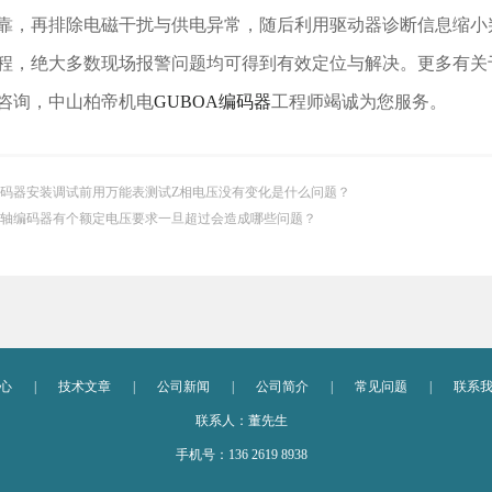
靠，再排除电磁干扰与供电异常，随后利用驱动器诊断信息缩小
程，绝大多数现场报警问题均可得到有效定位与解决。更多有关
咨询，中山柏帝机电
GUBOA编码器
工程师竭诚为您服务。
码器安装调试前用万能表测试Z相电压没有变化是什么问题？
轴编码器有个额定电压要求一旦超过会造成哪些问题？
心
|
技术文章
|
公司新闻
|
公司简介
|
常见问题
|
联系
联系人：董先生
手机号：136 2619 8938