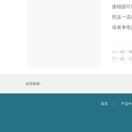
接稳固可
照这一流
或者来电
(上一篇)
：
编
(下一篇)
：
主
友情链接：
首页
|
产品中