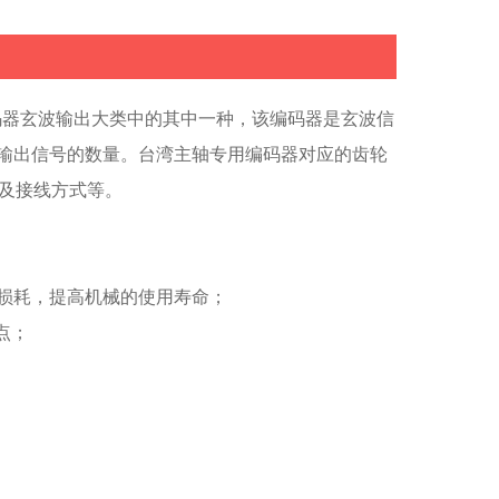
的，下面就来具体了解下该编码器的特性、构成组件、
安装位置及接线方式等。
码器玄波输出大类中的其中一种，该编码器是玄波信
输出信号的数量。台湾主轴专用编码器对应的齿轮
置及接线方式等。
损耗，提高机械的使用寿命；
点；