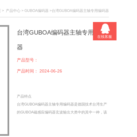
页
>
产品中心
>
GUBOA编码器
>台湾GUBOA编码器主轴专用编码器
台湾GUBOA编码器主轴专用编码
在线客服
器
产品型号：
产品时间：
2024-06-26
产品特点
台湾GUBOA编码器主轴专用编码器是德国技术台湾生产
的GUBOA磁感应编码器玄波输出大类中的其中一种，该
编码器是玄波信号输出，一圈的信号根据所选择齿轮的
齿数有关系，齿数的数量就是一圈输出信号的数量。台
湾GUBOA编码器主轴专用编码器对应的齿轮是04模数