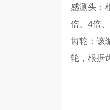
感测头：
倍、4倍、
齿轮：该编
轮，根据