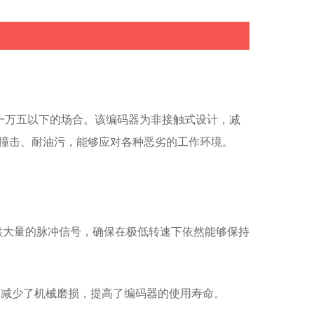
各种恶劣的工作环境。EGS-04T编码器包含多种倍率选
择，以满足不同客户的需求。
一万五以下的场合。该编码器为非接触式设计，减
耐撞击、耐油污，能够应对各种恶劣的工作环境。
供大量的脉冲信号，确保在极低转速下依然能够保持
，减少了机械磨损，提高了编码器的使用寿命。