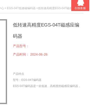
在线客服
中心
>
EGS-04T低速磁编码器
>低转速高精度EGS-04T磁感应编码器
低转速高精度EGS-04T磁感应编
码器
产品型号：
产品时间：
2024-06-26
产品特点
型号：EGS-04T编码器
EGS-04T编码器是一款低速、高精度的磁感应编码器，
适用于转速在一万五以下的场合。该编码器为非接触式
设计，减少了机械磨损，提高了系统的稳定性和耐用
性。其防护等级达到IP68，耐撞击、耐油污，能够应对